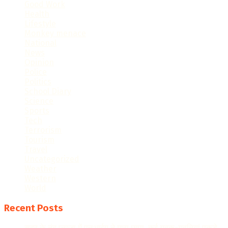
Good Work
Health
Lifestyle
Monkey menace
National
News
Opinion
Police
Politics
School Diary
Science
Sports
Tech
Terrorism
Tourism
Travel
Uncategorized
Weather
Western
World
Recent Posts
सदर के नंद प्लाजा में एलआईयू ने मारा छापा, कई युवक-युवतियां पकड़े