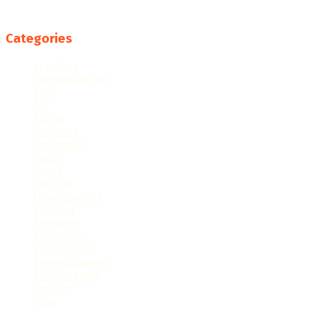
Follow us
Categories
accident
administration
Agra
Art
Article
Business
Corruption
Court
Crime
Cultural
Development
disaster
Economy
Education
Election2024
Entertainment
Environment
Fashion
Food