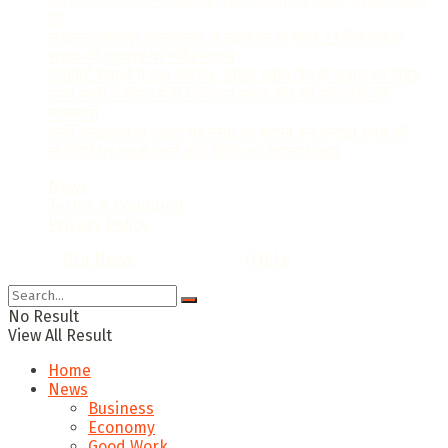
गए
लखनऊ-कानपुर एक्सप्रेसवे के उद्घाटन के महज 23 दिन बाद ही
सड़क की गुणवत्ता पर गंभीर सवाल
पासपोर्ट सेवाओं में बड़ा बदलाव, सांसद नवीन जैन के सवाल पर विदेश
राज्य मंत्री ने संसद में दी डिजिटल सुधार और नई सुविधाओं की
जानकारी
फर्जी दस्तावेजों के आधार पर प्लॉट का बैनामा कर करोड़ों रुपये की
संपत्तियों पर कब्जा करने वाले गिरोह का सदस्य पकड़ा
News
Terms & Condition
Privacy Policy
© 2022
DLA News
- Designed by
iTHike
.
No Result
View All Result
Home
News
Business
Economy
Good Work