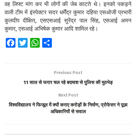
वह लिफ्ट मांग कर भी लोगों की जेब काटते थे। इनको पकड़ने
वाली टीम में इंस्पेक्टर सदर धर्मेंद्र कुमार दहिया एसओजी प्रभारी
कुलदीप दीक्षित,
एसएसआई सुरेंद्र पाल सिंह, एसआई अमन
कुमार, एसआई अभिषेक कुमार आदि शामिल रहे।
Fa
T
W
S
ce
wi
h
h
b
tt
at
ar
o
er
s
e
Previous Post
o
A
11 साल से फरार चल रहे बदमाश से पुलिस की मुठभेड़
k
p
Next Post
p
विश्वविद्यालय ने फिजूल में क्यों कराए करोड़ों के निर्माण, प्रोफेसर ने पूछा
अधिकारियों से सवाल