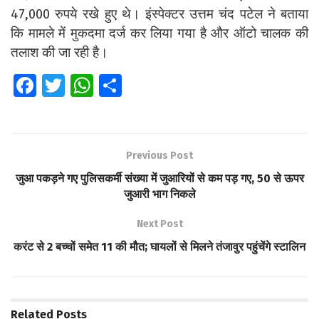
47,000 रुपये रखे हुए थे। इंस्पेक्टर उत्तम चंद पटेल ने बताया
कि मामले में मुकदमा दर्ज कर लिया गया है और ऑटो चालक की
तलाश की जा रही है।
Fa
T
W
S
ce
wi
h
h
b
tt
at
ar
o
er
s
e
Previous Post
o
A
जुआ पकड़ने गए पुलिसकर्मी संख्या में जुआरियों से कम पड़ गए, 50 से ऊपर
k
p
जुआरी भाग निकले
p
Next Post
करंट से 2 बच्चों समेत 11 की मौत; घायलों से मिलने तंजावुर पहुंचेंगे स्टालिन
Related
Posts