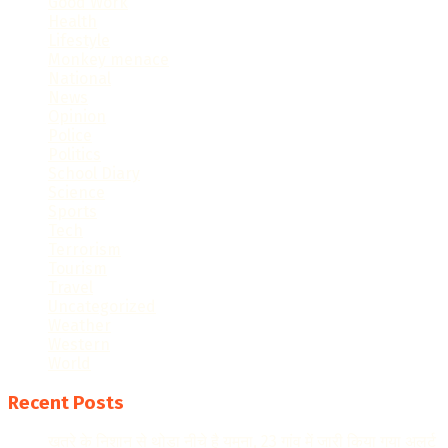
Good Work
Health
Lifestyle
Monkey menace
National
News
Opinion
Police
Politics
School Diary
Science
Sports
Tech
Terrorism
Tourism
Travel
Uncategorized
Weather
Western
World
Recent Posts
खतरे के निशान से थोड़ा नीचे है यमुना, 23 गांव में जारी किया गया अलर्ट