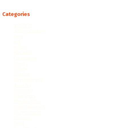
Follow us
Categories
accident
administration
Agra
Art
Article
Business
Corruption
Court
Crime
Cultural
Development
disaster
Economy
Education
Election2024
Entertainment
Environment
Fashion
Food