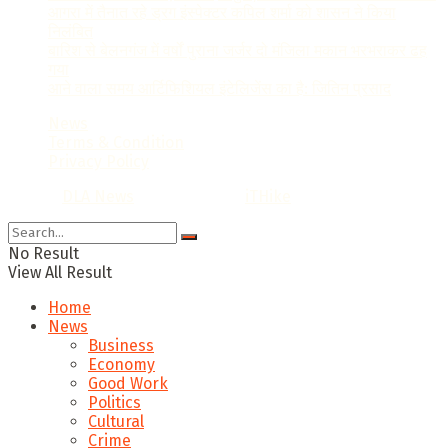
आगरा में तैनात रहे ड्रग इंस्पेक्टर कपिल शर्मा को शासन ने किया
निलंबित
बारिश से बेलनगंज में वर्षों पुराना जर्जर दो मंजिला मकान भरभराकर ढह
गया
आने वाला समय आर्टिफिशियल इंटेलिजेंस का है: जितिन प्रसाद
News
Terms & Condition
Privacy Policy
© 2022
DLA News
- Designed by
iTHike
.
No Result
View All Result
Home
News
Business
Economy
Good Work
Politics
Cultural
Crime