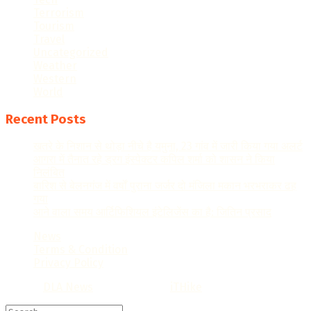
Terrorism
Tourism
Travel
Uncategorized
Weather
Western
World
Recent Posts
खतरे के निशान से थोड़ा नीचे है यमुना, 23 गांव में जारी किया गया अलर्ट
आगरा में तैनात रहे ड्रग इंस्पेक्टर कपिल शर्मा को शासन ने किया
निलंबित
बारिश से बेलनगंज में वर्षों पुराना जर्जर दो मंजिला मकान भरभराकर ढह
गया
आने वाला समय आर्टिफिशियल इंटेलिजेंस का है: जितिन प्रसाद
News
Terms & Condition
Privacy Policy
© 2022
DLA News
- Designed by
iTHike
.