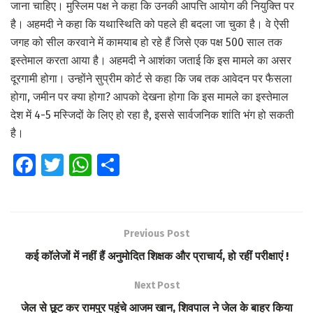
जाना चाहिए। मुस्लिम पक्ष ने कहा कि उनकी आपत्ति आयोग की नियुक्ति पर
है। अहमदी ने कहा कि यथास्थिति को पहले ही बदला जा चुका है। वे ऐसी
जगह को सील करवाने में कामयाब हो रहे हैं जिसे एक पक्ष 500 साल तक
इस्तेमाल करता आया है। अहमदी ने आशंका जताई कि इस मामले का असर
दूरगामी होगा। उन्होंने सुप्रीम कोर्ट से कहा कि जब तक आवेदन पर फैसला
होगा, जमीन पर क्या होगा? आपको देखना होगा कि इस मामले का इस्तेमाल
देश में 4-5 मस्जिदों के लिए हो रहा है, इससे सार्वजनिक शांति भंग हो सकती
है।
Fa
T
W
S
ce
wi
h
h
b
tt
at
ar
o
er
s
e
Previous Post
o
A
कई कॉलेजों में नहीं हैं अनुमोदित शिक्षक और प्राचार्य, हो रहीं परीक्षाएं !
k
p
Next Post
p
जेल से छूट कर रामपुर पहुंचे आजम खान, शिवपाल ने जेल के बाहर किया