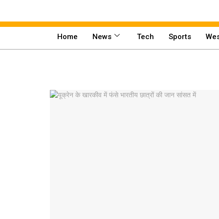
Home
News
Tech
Sports
Wes
Home
News
Tech
Sports
Western
Education
Health
World