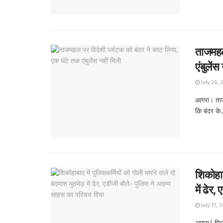
ताजमहल
एंबुलेंस
July 26, 
आगरा। ताजम
कि बंदर के..
शिकोहाब
में ढेर
July 17, 