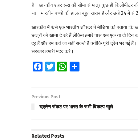
हैं। खारकीव शहर रूस की सीमा से मात्र कुछ ही किलोमीटर की
था। भारतीय बच्चों की हालत बहुत खराब है और उन्हें 24 में से 2
खारकीव में फंसे एक भारतीय डॉक्टर ने मीडिया को बताया कि ख
छात्रों को खाना दे रहे हैं लेकिन हमारे पास अब एक या दो दिन
दूर हैं और हम वहां जा नहीं सकते हैं क्योंकि पूरी ट्रेन भर गई ह
सरकार हमारी मदद करे।
Fa
T
W
S
ce
wi
h
h
b
tt
at
ar
o
er
s
e
Previous Post
o
A
यूक्रेन संकट पर भारत के सभी विकल्प खुले
k
p
p
Related
Posts