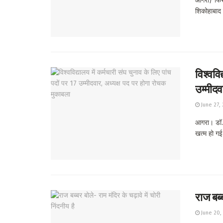
आगरा/ फिरो
शिकोहाबाद म
विश्ववि
उम्मीदव
June 27,
आगरा। डॉ. 
खत्म हो गई 
राज बब्ब
June 20,