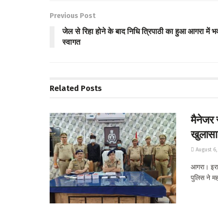
o
er
s
e
Previous Post
o
A
जेल से रिहा होने के बाद निधि त्रिपाठी का हुआ आगरा में भव
k
p
स्वागत
p
Related
Posts
मैनेजर 
खुलासा
August 6,
आगरा। इराद
पुलिस ने मह