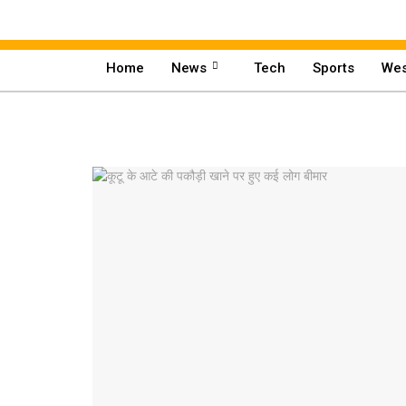
Home
News
Tech
Sports
Wes
Home
News
Tech
Sports
Western
Education
Health
World