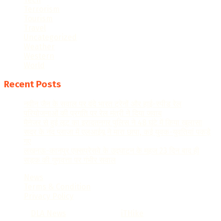
Terrorism
Tourism
Travel
Uncategorized
Weather
Western
World
Recent Posts
नवीन जैन के सवाल पर वंदे भारत ट्रेनों और हाई-स्पीड रेल
परियोजनाओं की प्रगति पर रेल मंत्री ने दिया जवाब
मैनेजर से हुई लूट का इरादतनगर पुलिस ने 48 घंटे में किया खुलासा
सदर के नंद प्लाजा में एलआईयू ने मारा छापा, कई युवक-युवतियां पकड़े
गए
लखनऊ-कानपुर एक्सप्रेसवे के उद्घाटन के महज 23 दिन बाद ही
सड़क की गुणवत्ता पर गंभीर सवाल
News
Terms & Condition
Privacy Policy
© 2022
DLA News
- Designed by
iTHike
.