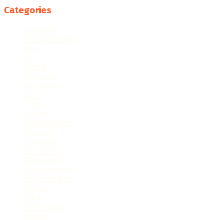
Categories
accident
administration
Agra
Art
Article
Business
Corruption
Court
Crime
Cultural
Development
disaster
Economy
Education
Election2024
Entertainment
Environment
Fashion
Food
Good Work
Health