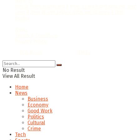
करोड़ों ठगे
खतरे के निशान से थोड़ा नीचे है यमुना, 23 गांव में जारी किया गया अलर्ट
आगरा में तैनात रहे ड्रग इंस्पेक्टर कपिल शर्मा को शासन ने किया
निलंबित
News
Terms & Condition
Privacy Policy
© 2022
DLA News
- Designed by
iTHike
.
No Result
View All Result
Home
News
Business
Economy
Good Work
Politics
Cultural
Crime
Tech