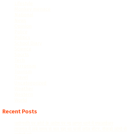
Lifestyle
Monkey menace
National
News
Opinion
Police
Politics
School Diary
Science
Sports
Tech
Terrorism
Tourism
Travel
Uncategorized
Weather
Western
World
Recent Posts
उद्योगपति पर कोर्ट के आदेश पर न्यू आगरा थाने में एफआईआर
ताजगंज में लंबे समय से चल रहा था फर्जी कॉल सेंटर, सैकड़ो लोगों से