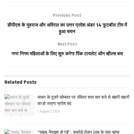
b
tt
at
ar
o
er
s
e
Previous Post
o
A
डीपीएस के युवराज और अविरल का उत्तर प्रदेश अंडर 14 फुटबॉल टीम में
k
p
हुआ चयन
p
Next Post
नगर निगम महिलाओं के लिए शुरु करेगा पिंक टायलेट ऑन व्हील्स बस
Related
Posts
सावन के दूसरे सोमवार पर रविवार शाम चार बजे से बाहरी वाहनों
का हो जाएगा प्रवेश बंद
August 7, 2026
“साहब, पैमाइश हो गई”- ककोड़े लेकर DM के पास पहुंचा