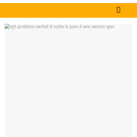
Home
News
Tech
Sports
Western
Education
Health
World