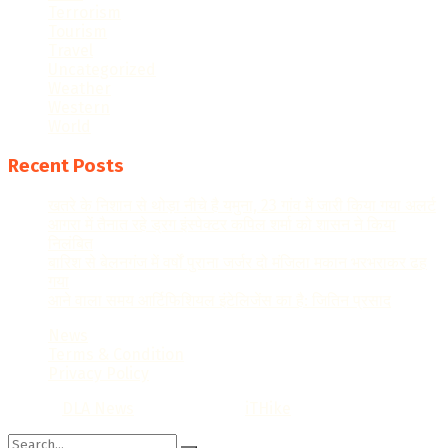
Terrorism
Tourism
Travel
Uncategorized
Weather
Western
World
Recent Posts
खतरे के निशान से थोड़ा नीचे है यमुना, 23 गांव में जारी किया गया अलर्ट
आगरा में तैनात रहे ड्रग इंस्पेक्टर कपिल शर्मा को शासन ने किया
निलंबित
बारिश से बेलनगंज में वर्षों पुराना जर्जर दो मंजिला मकान भरभराकर ढह
गया
आने वाला समय आर्टिफिशियल इंटेलिजेंस का है: जितिन प्रसाद
News
Terms & Condition
Privacy Policy
© 2022
DLA News
- Designed by
iTHike
.