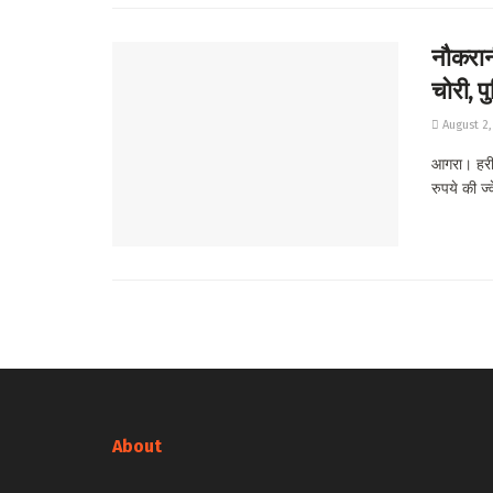
नौकरानी
चोरी, प
August 2,
आगरा। हरीप
रुपये की ज्
About