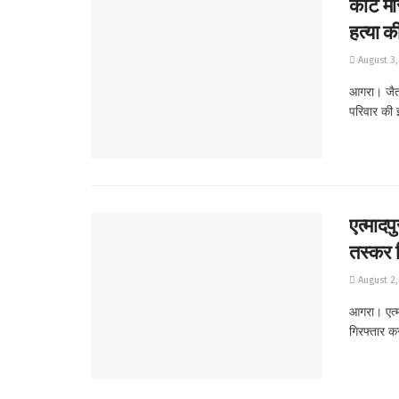
कोर्ट म
हत्या क
August 3,
आगरा। जैतपु
परिवार की इ
एत्मादप
तस्कर 
August 2,
आगरा। एत्म
गिरफ्तार क