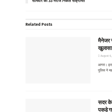
सोमवार को 33 मरीज निकले संक्रमित
k
p
p
Related
Posts
मैनेजर 
खुलासा
August 6,
आगरा। इराद
पुलिस ने मह
सदर के 
पकड़े ग