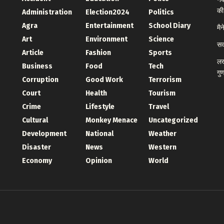
की
Administration
Election2024
Politics
Agra
Entertainment
School Diary
मै
Art
Environment
Science
सद
Article
Fashion
Sports
लख
Business
Food
Tech
गु
Corruption
Good Work
Terrorism
Court
Health
Tourism
Crime
Lifestyle
Travel
Cultural
Monkey Menace
Uncategorized
Development
National
Weather
Disaster
News
Western
Economy
Opinion
World