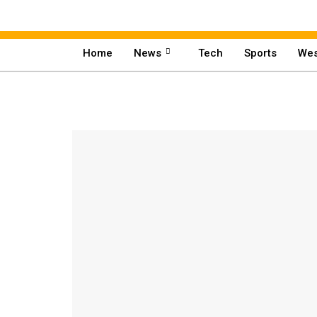
Home
News
Tech
Sports
Wes
Home
News
Business
Economy
Good Work
Politics
Cultural
Crime
Tech