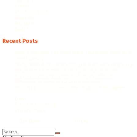
Travel
Uncategorized
Weather
Western
World
Recent Posts
सावन के दूसरे सोमवार पर रविवार शाम चार बजे से बाहरी वाहनों का हो
जाएगा प्रवेश बंद
“साहब, पैमाइश हो गई”- ककोड़े लेकर DM के पास पहुंचा किसान, Dm
बोले यह तो मेरा काम, मुस्कुराकर बोले पसंद आया आपका इनाम
नवीन जैन के सवाल पर वंदे भारत ट्रेनों और हाई-स्पीड रेल
परियोजनाओं की प्रगति पर रेल मंत्री ने दिया जवाब
मैनेजर से हुई लूट का इरादतनगर पुलिस ने 48 घंटे में किया खुलासा
News
Terms & Condition
Privacy Policy
© 2022
DLA News
- Designed by
iTHike
.