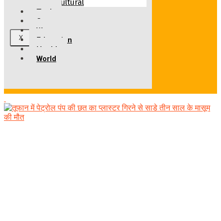
Cultural
Tech
Sports
Western
X
Education
Health
World