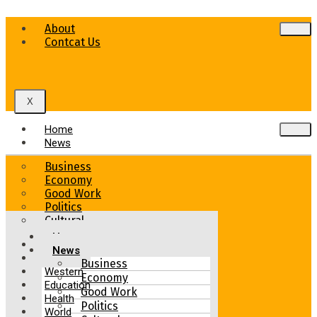
About
Contcat Us
X
Home
News
Business
Economy
Good Work
Politics
Cultural
Home
Tech
News
Sports
Business
Western
Economy
Education
Good Work
Health
Politics
World