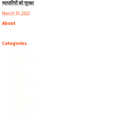
व्यापारियों को सुरक्षा
March 19, 2023
About
Follow us
Categories
accident
administration
Agra
Art
Article
Business
Corruption
Court
Crime
Cultural
Development
disaster
Economy