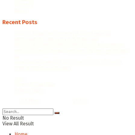
Western
World
Recent Posts
नवीन जैन के सवाल पर वंदे भारत ट्रेनों और हाई-स्पीड रेल
परियोजनाओं की प्रगति पर रेल मंत्री ने दिया जवाब
मैनेजर से हुई लूट का इरादतनगर पुलिस ने 48 घंटे में किया खुलासा
सदर के नंद प्लाजा में एलआईयू ने मारा छापा, कई युवक-युवतियां पकड़े
गए
लखनऊ-कानपुर एक्सप्रेसवे के उद्घाटन के महज 23 दिन बाद ही
सड़क की गुणवत्ता पर गंभीर सवाल
News
Terms & Condition
Privacy Policy
© 2022
DLA News
- Designed by
iTHike
.
No Result
View All Result
Home