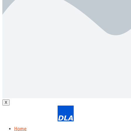
X
Home