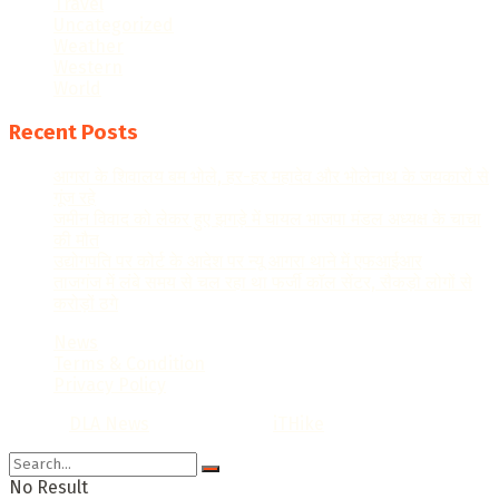
Travel
Uncategorized
Weather
Western
World
Recent Posts
आगरा के शिवालय बम भोले, हर-हर महादेव और भोलेनाथ के जयकारों से
गूंज रहे
जमीन विवाद को लेकर हुए झगड़े में घायल भाजपा मंडल अध्यक्ष के चाचा
की मौत
उद्योगपति पर कोर्ट के आदेश पर न्यू आगरा थाने में एफआईआर
ताजगंज में लंबे समय से चल रहा था फर्जी कॉल सेंटर, सैकड़ो लोगों से
करोड़ों ठगे
News
Terms & Condition
Privacy Policy
© 2022
DLA News
- Designed by
iTHike
.
No Result