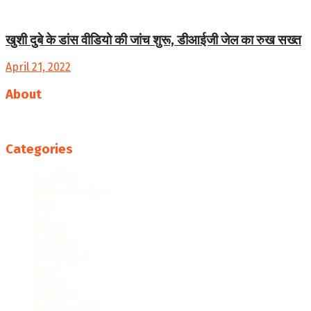
खुशी दुबे के डांस वीडियो की जांच शुरू, डीआईजी जेल का रुख सख्त
April 21, 2022
About
Follow us
Categories
accident
administration
Agra
Art
Article
Business
Corruption
Court
Crime
Cultural
Development