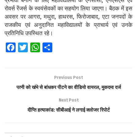
प्रभावी बनाने के लिए महाविद्यालयों के एनसीसी, एनएसएस एवं
रोवर्स रेंजर्स के स्वयंसेवकों का सहयोग लिया जाएगा। बैठक में
इस
अवसर पर आगरा, मथुरा, हाथरस, फिरोजाबाद, एटा जनपदों के
राजकीय एवं अनुदानित महाविद्यालयों के प्राचार्य एवं उनके
प्रतिनिधि उपस्थित रहे।
Fa
T
W
S
ce
wi
h
h
b
tt
at
ar
o
er
s
e
Previous Post
o
A
पत्नी को खंभे से बांधकर पीटने का वीडियो वायरल, मुकदमा दर्ज
k
p
Next Post
p
दीप्ति हत्याकांड: सीबीआई ने लगाई क्लोजर रिपोर्ट