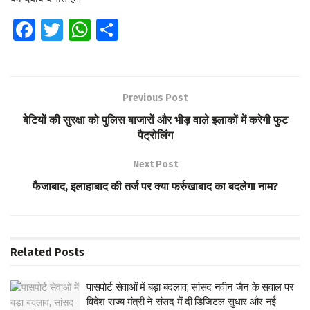
Fa
T
W
S
ce
wi
h
h
b
tt
at
ar
o
er
s
e
Previous Post
o
A
बेटियों की सुरक्षा को पुलिस बाजारों और भीड़ वाले इलाकों में करेगी फुट
k
p
पैट्रोलिंग
p
Next Post
फैजाबाद, इलाहाबाद की तर्ज पर क्या फर्रुखाबाद का बदलेगा नाम?
Related
Posts
पासपोर्ट सेवाओं में बड़ा बदलाव, सांसद नवीन जैन के सवाल पर
विदेश राज्य मंत्री ने संसद में दी डिजिटल सुधार और नई