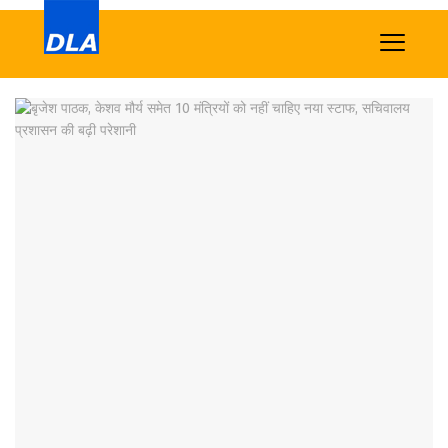
Home
News
Tech
Sports
Western
Education
Health
World