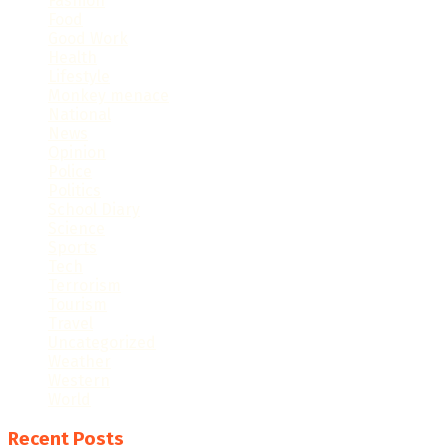
Fashion
Food
Good Work
Health
Lifestyle
Monkey menace
National
News
Opinion
Police
Politics
School Diary
Science
Sports
Tech
Terrorism
Tourism
Travel
Uncategorized
Weather
Western
World
Recent Posts