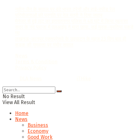
नवीन जैन के सवाल पर वंदे भारत ट्रेनों और हाई-स्पीड रेल
परियोजनाओं की प्रगति पर रेल मंत्री ने दिया जवाब
मैनेजर से हुई लूट का इरादतनगर पुलिस ने 48 घंटे में किया खुलासा
सदर के नंद प्लाजा में एलआईयू ने मारा छापा, कई युवक-युवतियां पकड़े
गए
लखनऊ-कानपुर एक्सप्रेसवे के उद्घाटन के महज 23 दिन बाद ही
सड़क की गुणवत्ता पर गंभीर सवाल
News
Terms & Condition
Privacy Policy
© 2022
DLA News
- Designed by
iTHike
.
No Result
View All Result
Home
News
Business
Economy
Good Work