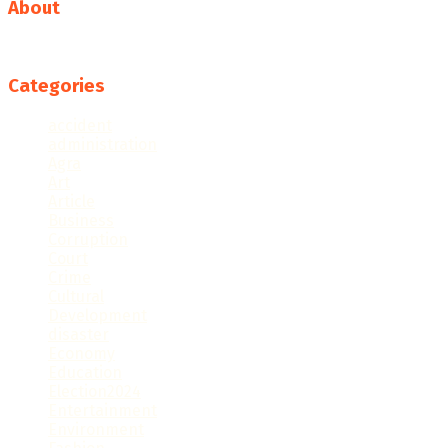
About
Follow us
Categories
accident
administration
Agra
Art
Article
Business
Corruption
Court
Crime
Cultural
Development
disaster
Economy
Education
Election2024
Entertainment
Environment