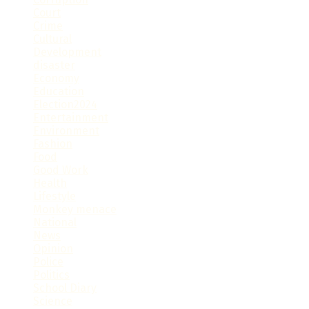
Court
Crime
Cultural
Development
disaster
Economy
Education
Election2024
Entertainment
Environment
Fashion
Food
Good Work
Health
Lifestyle
Monkey menace
National
News
Opinion
Police
Politics
School Diary
Science