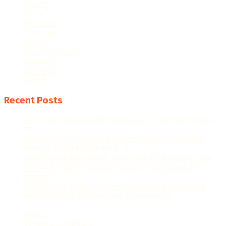
Sports
Tech
Terrorism
Tourism
Travel
Uncategorized
Weather
Western
World
Recent Posts
सदर के नंद प्लाजा में एलआईयू ने मारा छापा, कई युवक-युवतियां पकड़े
गए
लखनऊ-कानपुर एक्सप्रेसवे के उद्घाटन के महज 23 दिन बाद ही
सड़क की गुणवत्ता पर गंभीर सवाल
पासपोर्ट सेवाओं में बड़ा बदलाव, सांसद नवीन जैन के सवाल पर विदेश
राज्य मंत्री ने संसद में दी डिजिटल सुधार और नई सुविधाओं की
जानकारी
फर्जी दस्तावेजों के आधार पर प्लॉट का बैनामा कर करोड़ों रुपये की
संपत्तियों पर कब्जा करने वाले गिरोह का सदस्य पकड़ा
News
Terms & Condition