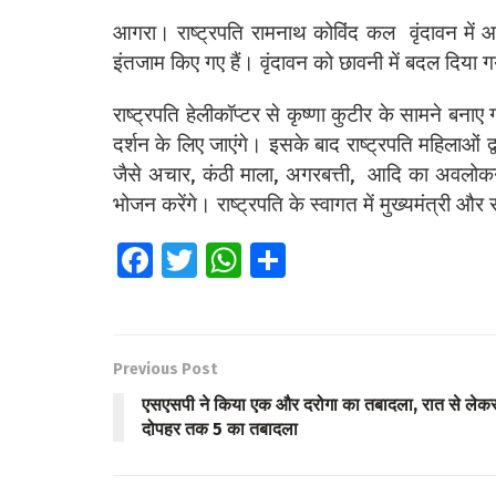
आगरा। राष्ट्रपति रामनाथ कोविंद कल वृंदावन में आ रह
इंतजाम किए गए हैं। वृंदावन को छावनी में बदल दिया ग
राष्ट्रपति
हेलीकॉप्टर से कृष्णा कुटीर के सामने बनाए ग
दर्शन के लिए जाएंगे। इसके बाद राष्ट्रपति महिलाओं द्
जैसे अचार, कंठी माला, अगरबत्ती, आदि का अवलोक
भोजन करेंगे। राष्ट्रपति के स्वागत में मुख्यमंत्री और
Fa
T
W
S
ce
wi
h
h
b
tt
at
ar
o
er
s
e
Previous Post
o
A
एसएसपी ने किया एक और दरोगा का तबादला, रात से लेक
k
p
दोपहर तक 5 का तबादला
p