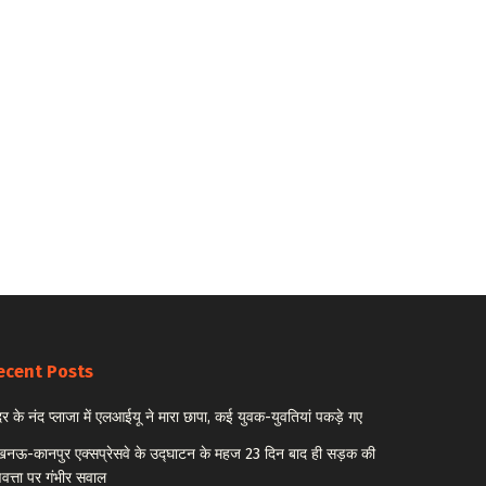
ecent Posts
र के नंद प्लाजा में एलआईयू ने मारा छापा, कई युवक-युवतियां पकड़े गए
नऊ-कानपुर एक्सप्रेसवे के उद्घाटन के महज 23 दिन बाद ही सड़क की
णवत्ता पर गंभीर सवाल