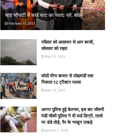
चाट चौपाटी में चखें चाट का स्वाद: प्रो. बघेल
February 11, 2023
रविवार को आसमान से आग बरसी,
सोमवार को राहत
May 20, 2024
कोठी मीना बाजार से लोहामंडी तक
निकला 12 ट्रैक्टर मलवा
June 13, 2025
आगरा पुलिस हुई बेलगाम, इस बार जीवनी
मंडी चौकी पुलिस ने दी थर्ड डिग्री, तलवे
पर डंडे तोड़े, पैर के नाखून उखड़े
January 3, 2026