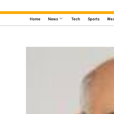
Home
News
Tech
Sports
Wes
Home
News
Tech
Sports
Western
Education
Health
World