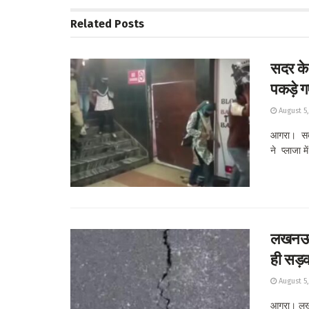
Related
Posts
सदर के 
पकड़े ग
August 5
आगरा। सदर 
ने प्लाजा मे
लखनऊ-क
ही सड़क
August 5
आगरा। लखन