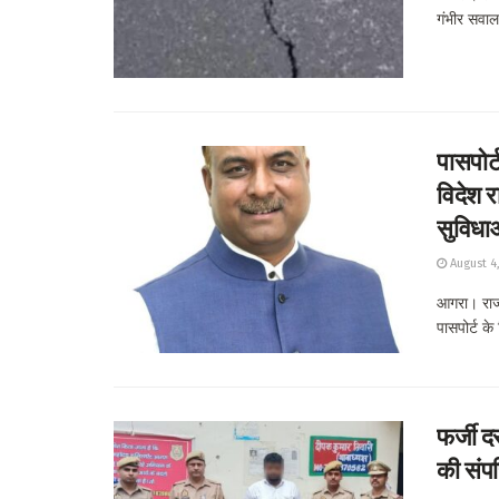
गंभीर सवाल 
पासपोर्
विदेश र
सुविधा
August 4
आगरा। राज्
पासपोर्ट के 
फर्जी द
की संपत