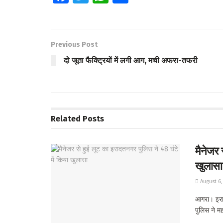
ce
wi
h
h
b
tt
at
ar
o
er
s
e
Previous Post
o
A
दो जूता फैक्ट्रियों में लगी आग, मची अफरा-तफरी
k
p
p
Related
Posts
मैनेजर 
खुलासा
August 6,
आगरा। इराद
पुलिस ने मह