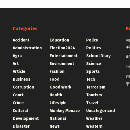
Categories
R
Accident
Education
Police
नव
की
Administration
Election2024
Politics
Agra
Entertainment
School Diary
मै
Art
Environment
Science
सद
Article
Fashion
Sports
लख
Business
Food
Tech
गु
Corruption
Good Work
Terrorism
Court
Health
Tourism
Crime
Lifestyle
Travel
Cultural
Monkey Menace
Uncategorized
Development
National
Weather
Disaster
News
Western