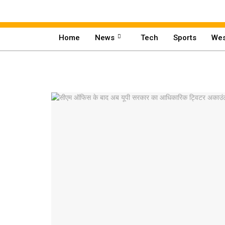
Home
News
Tech
Sports
Wes
Home
News
Tech
Sports
Western
Education
Health
World