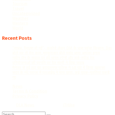
Tourism
Travel
Uncategorized
Weather
Western
World
Recent Posts
“साहब, पैमाइश हो गई”- ककोड़े लेकर DM के पास पहुंचा किसान, Dm
बोले यह तो मेरा काम, मुस्कुराकर बोले पसंद आया आपका इनाम
नवीन जैन के सवाल पर वंदे भारत ट्रेनों और हाई-स्पीड रेल
परियोजनाओं की प्रगति पर रेल मंत्री ने दिया जवाब
मैनेजर से हुई लूट का इरादतनगर पुलिस ने 48 घंटे में किया खुलासा
सदर के नंद प्लाजा में एलआईयू ने मारा छापा, कई युवक-युवतियां पकड़े
गए
News
Terms & Condition
Privacy Policy
© 2022
DLA News
- Designed by
iTHike
.