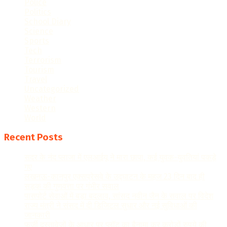
Police
Politics
School Diary
Science
Sports
Tech
Terrorism
Tourism
Travel
Uncategorized
Weather
Western
World
Recent Posts
सदर के नंद प्लाजा में एलआईयू ने मारा छापा, कई युवक-युवतियां पकड़े
गए
लखनऊ-कानपुर एक्सप्रेसवे के उद्घाटन के महज 23 दिन बाद ही
सड़क की गुणवत्ता पर गंभीर सवाल
पासपोर्ट सेवाओं में बड़ा बदलाव, सांसद नवीन जैन के सवाल पर विदेश
राज्य मंत्री ने संसद में दी डिजिटल सुधार और नई सुविधाओं की
जानकारी
फर्जी दस्तावेजों के आधार पर प्लॉट का बैनामा कर करोड़ों रुपये की