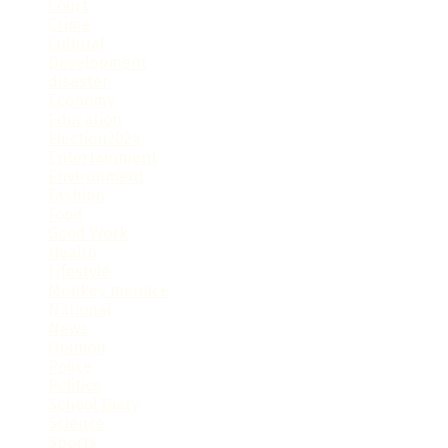
Court
Crime
Cultural
Development
disaster
Economy
Education
Election2024
Entertainment
Environment
Fashion
Food
Good Work
Health
Lifestyle
Monkey menace
National
News
Opinion
Police
Politics
School Diary
Science
Sports