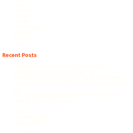
Tech
Terrorism
Tourism
Travel
Uncategorized
Weather
Western
World
Recent Posts
नवीन जैन के सवाल पर वंदे भारत ट्रेनों और हाई-स्पीड रेल
परियोजनाओं की प्रगति पर रेल मंत्री ने दिया जवाब
मैनेजर से हुई लूट का इरादतनगर पुलिस ने 48 घंटे में किया खुलासा
सदर के नंद प्लाजा में एलआईयू ने मारा छापा, कई युवक-युवतियां पकड़े
गए
लखनऊ-कानपुर एक्सप्रेसवे के उद्घाटन के महज 23 दिन बाद ही
सड़क की गुणवत्ता पर गंभीर सवाल
News
Terms & Condition
Privacy Policy
© 2022
DLA News
- Designed by
iTHike
.