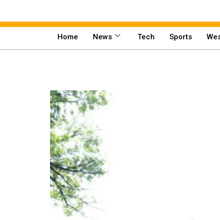
Home
News
Tech
Sports
Wes
Home
News
Tech
Sports
Western
Education
Health
World