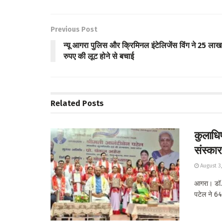
b
tt
at
ar
o
er
s
e
Previous Post
o
A
न्यू आगरा पुलिस और क्रिमिनल इंटेलिजेंस विंग ने 25 लाख
k
p
रुपए की लूट होने से बचाई
p
Related
Posts
कुलाधिपत
संस्कार
August 3
आगरा। डॉ. भ
पटेल ने 64